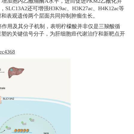
，增加胞内乙酰辅酶A水平，进而促进PKM2乙酰化并
3A2还可增强H3K9ac、H3K27ac、H4K12ac等
谢和表观遗传两个层面共同抑制肿瘤生长。
抑癌作用及其分子机制，表明柠檬酸并非仅是三羧酸循
重塑的关键信号分子，为肝细胞癌代谢治疗和新靶点开
aec4368