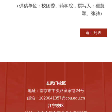
（供稿单位：校团委、药学院，撰写人：崔慧
颖、张驰
）
玄武门校区
地址：南京市中央路童家巷24号
邮箱：1020041357@cpu.edu.cn
江宁校区