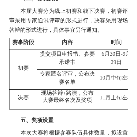
本届大赛分为线上初赛和线下决赛，初赛评
审采用专家通讯评审的形式进行，决赛采用现场
答辩的形式进行，具体事宜另行通知。
赛事阶段
内容
时间
提交项目申报书
、
参赛
6月
30
日
-9
月
承诺书
2
9
日
初赛
专家匿名评审，
公布决
10月中旬左右
赛名单
现场答辩
+路演，公布
决赛
1
1
月
上旬左右
大赛最终名次及奖项
五
、
奖项设置
本次大赛将根据参赛队伍具体数量，拟设置