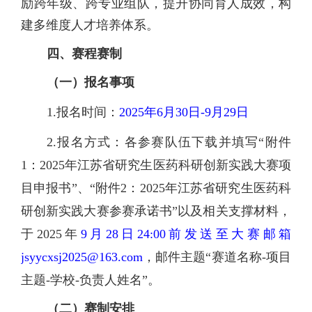
励跨年级、跨专业组队，提升协同育人成效，构
建多维度人才培养体系。
四
、
赛程
赛制
（一）
报名事项
1.报名时间：
202
5
年
6月
30
日
-9月2
9
日
2.
报名方式：各参赛队伍下载并填写
“附件
1：202
5
年江苏省研究生医药科研创新实践大赛项
目申报书
”、“附件2：202
5
年江苏省研究生医药科
研创新实践大赛参赛承诺书
”以及相关支撑材料，
于202
5
年
9月2
8
日
24:00前发送至大赛邮箱
jsyycxsj2025@1
63
.com
，邮件主题
“赛道名称-项目
主题-学校-负责人姓名”。
（二）
赛制安排