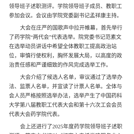
领导班子述职测评
。
学院领导班子成员、教职工
参加会议。会议由学院党委
副
书记
孟祥康
主持。
大会在庄严的国歌声中拉开帷幕，首先举行
了药学院“两代会”代表选举。院党委书记范素文
在选举动员讲话中希望全体教职工提高政治站
位，审慎行使权利，胸怀发展大局，以高度的政
治责任感和严谨细致的作风完成选举工作。
大会
介绍了
候选人名单
，
审议通过了选举办
法、监票人名单，并
宣读了
计票人名单。全体与
会人员严格按照选举办法，选举产生了
中国药科
大学第八届教职工代表大会
和第
十六次工会会员
代表大会药学院代表
。
会上还进行了
2025
年度
药学
院领导班子述职