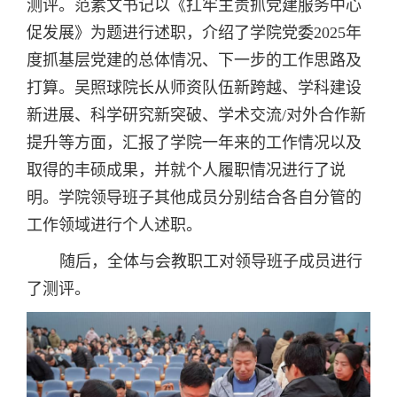
测评
。范素文
书记以《
扛牢主责抓党建
服务中心
促发展
》为题进行述职，介绍了学院党委
202
5
年
度抓基层党建的总体情况
、
下一步的工作思路及
打算。吴照球院长从师资队伍新跨越、学科建设
新进展、科学研究新
突破
、学术交流
/
对外合作新
提升等方面，汇报了学院一年来的工作情况以及
取得的丰硕成果，并就个人履职情况进行了说
明。学院领导班子其他成员分别结合各自分管的
工作领域进行个人述职。
随后，
全体与会教职工对领导班子成员进行
了
测评。