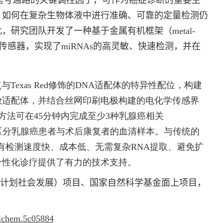
信号通路的关键调控因子，可作为癌症诊断的重要生
，如何在复杂生物体液中进行准确、可靠的定量检测仍
此，研究团队开发了一种基于金属有机框架（
metal-
传感器，实现了
miRNAs
的高灵敏、快速检测，并在
点与
Texas Red
修饰的
DNA
适配体的特异性配位，构建
放适配体，并结合丝网印刷电极构建的电化学传感界
方法可在
45
分钟内完成至少
3
种乳腺癌相关
区分乳腺癌患者与术后康复者的血清样本。与传统的
有检测速度快、成本低、无需复杂
RNA
提取、避免扩
个性化诊疗提供了有力的技术支持。
计划社会发展）项目、国家自然科学基金面上项目，
nalchem.5c05884