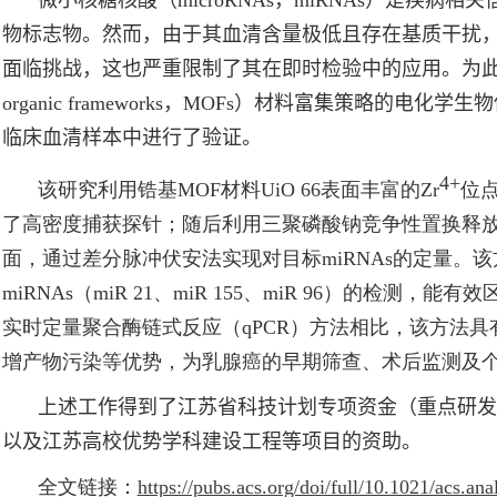
微小核糖核酸（
microRNAs
，
miRNAs
）是疾病相关
物标志物。然而，由于其血清含量极低且存在基质干扰
面临挑战，这也严重限制了其在即时检验中的应用。为
organic frameworks
，
MOFs
）材料富集策略的电化学生物
临床血清样本中进行了验证。
4+
该研究利用锆基
MOF
材料
UiO 66
表面丰富的
Zr
位
了高密度捕获探针；随后利用三聚磷酸钠竞争性置换释
面，通过差分脉冲伏安法实现对目标
miRNA
s
的定量。该
miRNAs
（
miR 21
、
miR 155
、
miR 96
）的检测，能有效
实时定量聚合酶链式反应（
qPCR
）方法相比，该方法具
增产物污染等优势，为乳腺癌的早期筛查、术后监测及
上述工作得到了江苏省科技计划专项资金（重点研发
以及江苏高校优势学科建设工程等项目的资助。
全文链接：
https://pubs.acs.org/doi/full/10.1021/acs.a