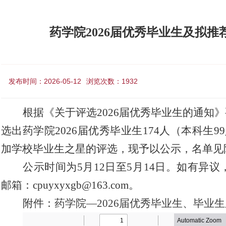
药学院2026届优秀毕业生及拟
发布时间：2026-05-12
浏览次数：
1932
根据
《关于评选
20
26
届优秀毕业生的通知》
选出
药学院
202
6
届优秀毕业生
174
人（本科生
99
加学校毕业生之星的评选，
现予以公示，名单见
公示时间为
5
月
12
日至
5
月
14
日。如有异议
邮箱：
cpuyxyxgb@163.com
。
附件：
药学院
—202
6
届优秀毕业生
、
毕业生