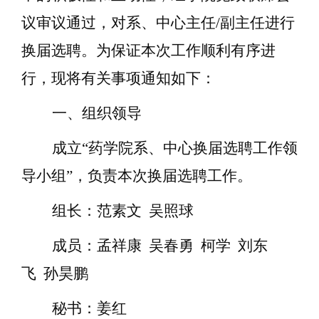
议审议通过
，对系、中心主任
/副主任进行
换届选聘。为保证本次工作顺利有序进
行，现将有关事项通知如下：
一、组织领导
成立
“药学院系、中心换届选聘工作领
导小组”，负责本次换
届选聘工作。
组长：
范素文
吴照球
成员：孟祥康
吴春勇
柯
学
刘东
飞
孙昊鹏
秘书：姜
红