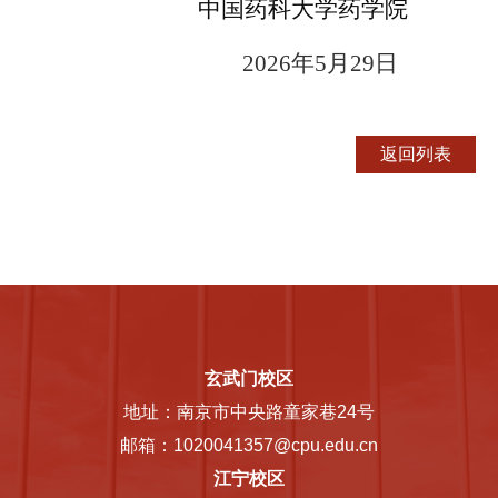
中国药科大学药学院
2
0
2
6
年
5
月
2
9
日
玄武门校区
地址：南京市中央路童家巷24号
邮箱：1020041357@cpu.edu.cn
江宁校区