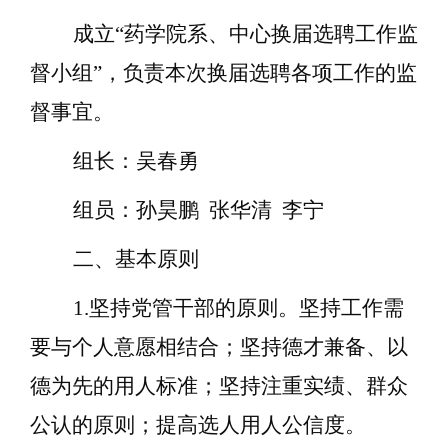
成立
“药学院系、中心换届选聘工作
监
督
小组
”
，负责
本次换届选聘各项工作
的监
督事宜。
组长：吴春勇
组员：孙昊鹏
张华清
李
宁
二、基本原则
1.坚持党管干部的原则。坚持工作需
要与个人意愿相结合；坚持德才兼备、以
德为先的用人标准；坚持注重实绩、群众
公认的原则；提高选人用人公信度。