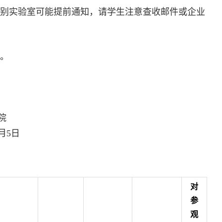
别实验室可能提前通知，请学生注意查收邮件或企业
。
院
月
5
日
对
参
观