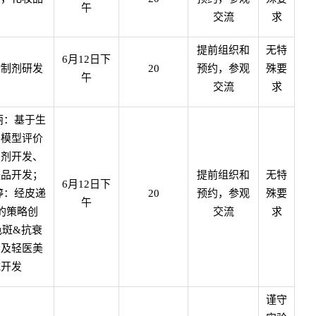
午
交流
求
提前组织和
无特
6
月
12
日下
物制剂研发
20
预约，参观
殊要
午
交流
求
丽：基于生
学模型评价
制剂开发、
肤品开发；
提前组织和
无特
6
月
12
日下
婷：经皮递
20
预约，参观
殊要
午
的策略创
交流
求
色斑
&
抗衰
品及轻医美
械开发
谨守