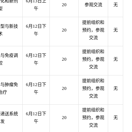
业化和新剂
6
月
13
日上
20
参观交流
无
型
午
提前组织和
剂型与新技
6
月
12
日下
20
预约，参观
无
术
午
交流
提前组织和
送与免疫调
6
月
12
日下
20
预约，参观
无
控
午
交流
提前组织和
物与肿瘤免
6
月
12
日下
20
预约，参观
无
治疗
午
交流
提前组织和
物递送系统
6
月
12
日下
20
预约，参观
无
开发
午
交流