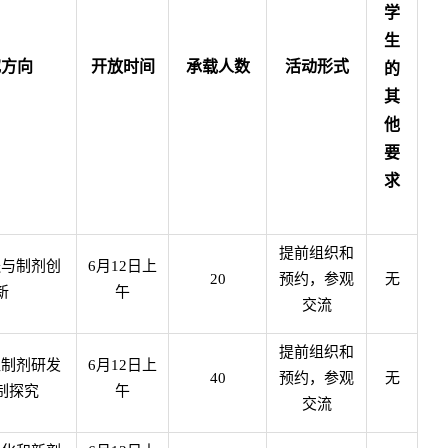
学
生
究方向
开放时间
承载人数
活动形式
的
其
他
要
求
提前组织和
送与制剂创
6
月
12
日上
20
预约，参观
无
新
午
交流
提前组织和
粒制剂研发
6
月
12
日上
40
预约，参观
无
制探究
午
交流