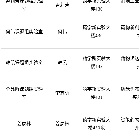
尹莉芳课题组实验
药学新实验大
制剂工
尹莉芳
室
楼
430
药学新实验大
药物新
何伟课题组实验室
何伟
楼
430
药学新实验大
药物递
韩凯课题组实验室
韩凯
楼
442
李苏昕课题组实验
药学新实验大
纳米药
李苏昕
室
楼
431
疫
药学新实验大
智能药
姜虎林
姜虎林
楼
430
东